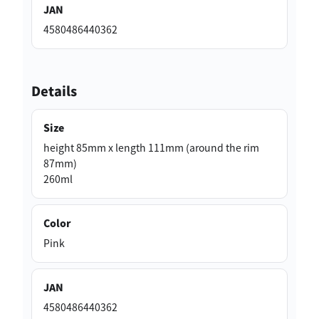
JAN
4580486440362
Details
Size
height 85mm x length 111mm (around the rim
87mm)
260ml
Color
Pink
JAN
4580486440362